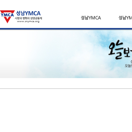
성남YMCA
성남YM